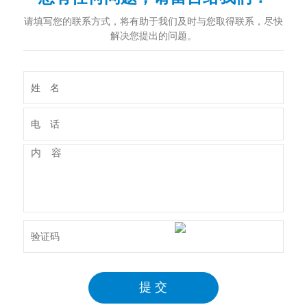
请填写您的联系方式，将有助于我们及时与您取得联系，尽快
解决您提出的问题。