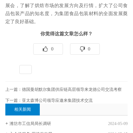
展会，了解了烘焙市场的发展方向及行情，扩大了公司食
品包装产品的知名度，为集团食品包装材料的全面发展奠
定了良好基础。
你觉得这篇文章怎么样？
0
0
标签：
全部
上一篇：德国曼胡默尔集团供应链高层领导来龙德公司交流考察
下一篇：亚太森博公司领导应邀来集团技术交流
相关新闻
潍坊市工信局局长调研
2024-05-09