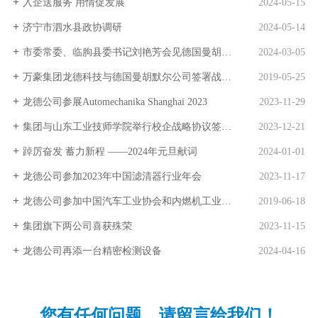
入企送服务 用情促发展
2024-05-15
济宁市泗水县政协调研
2024-05-14
市委常委、临朐县委书记刘艳芳会见德国曼胡默尔集团客人
2024-03-05
万豪集团龙德科技与德国曼胡默尔公司签署战略合作协议
2019-05-25
龙德公司参展Automechanika Shanghai 2023
2023-11-29
集团与山东工业技师学院举行校企战略协议签约仪式
2023-12-21
踔厉奋发 蓄力新程 ——2024年元旦献词
2024-01-01
龙德公司参加2023年中国滤清器行业年会
2023-11-17
龙德公司参加中国汽车工业协会和内燃机工业协会滤清器分会七届二次理事会
2019-06-18
集团旗下两公司喜获殊荣
2023-11-15
龙德公司再添一台精密检测设备
2024-04-16
您有任何问题，请留言给我们！